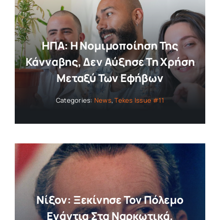
Collaborators
ΗΠΑ: Η Νομιμοποίηση Της
About
Κάνναβης, Δεν Αύξησε Τη Χρήση
Μεταξύ Των Εφήβων
Contact
Categories:
News
,
Tekes Issue #11
Νίξον: Ξεκίνησε Τον Πόλεμο
Ενάντια Στα Ναρκωτικά,