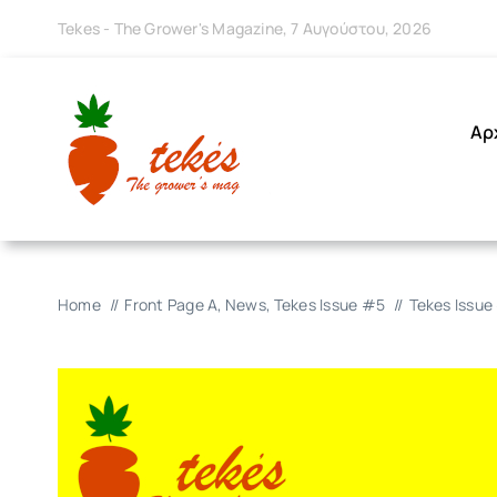
Μετάβαση
Tekes - The Grower's Magazine, 7 Αυγούστου, 2026
στο
περιεχόμενο
Αρ
Home
Front Page A
News
Tekes Issue #5
Tekes Issue