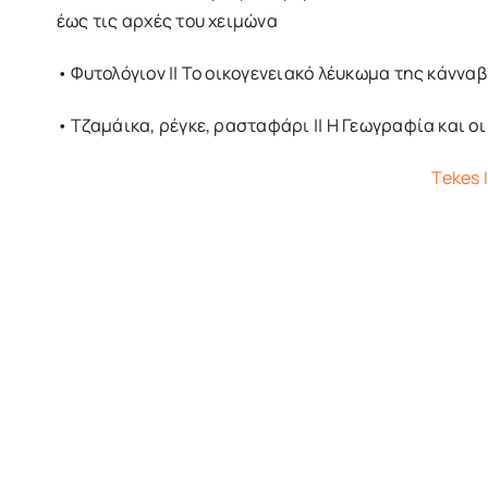
έως τις αρχές του χειμώνα
• Φυτολόγιον || Το οικογενειακό λέυκωμα της κάννα
• Τζαμάικα, ρέγκε, ρασταφάρι || Η Γεωγραφία και ο
Tekes 