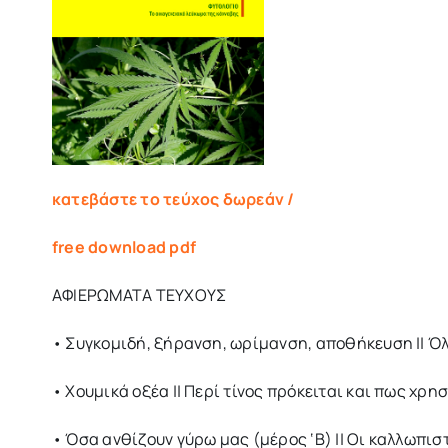
κατεβάστε το τεύχος δωρεάν /
free download pdf
ΑΦΙΕΡΩΜΑΤΑ ΤΕΥΧΟΥΣ
• Συγκομιδή, ξήρανση, ωρίμανση, αποθήκευση || Ό
• Χουμικά οξέα || Περί τίνος πρόκειται και πως χρη
• Όσα ανθίζουν γύρω μας (μέρος ‘Β) || Οι καλλωπι