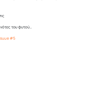
βης
ι νότες του φυτού…
Isuue #5