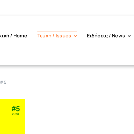
χική / Home
Τεύχη / Issues
Ειδήσεις / News
 #5