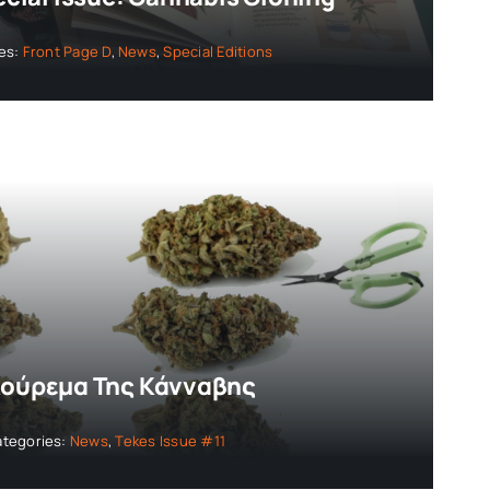
es:
Front Page D
,
News
,
Special Editions
Κούρεμα Της Κάνναβης
ategories:
News
,
Tekes Issue #11