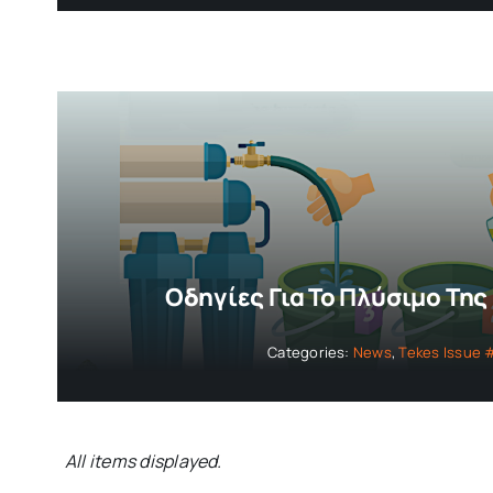
Οδηγίες Για Το Πλύσιμο Τη
Categories:
News
,
Tekes Issue 