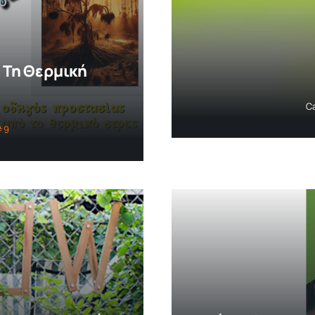
 Τη Θερμική
C
#9