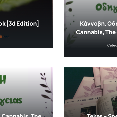
k [3d Edition]
Κάνναβη, Οδ
Cannabis, The
itions
Categ
 Cannabis, The
Tekes – Sp