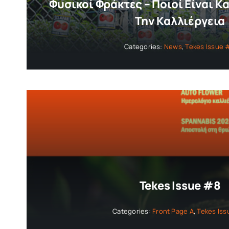
Φυσικοί Φράκτες – Ποιοί Είναι 
Την Καλλιέργεια
Categories:
News
,
Tekes Issue 
Tekes Issue #8
Categories:
Front Page A
,
Tekes Is