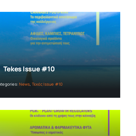
Tekes Issue #10
tegories:
News
,
Τεκές Issue #10