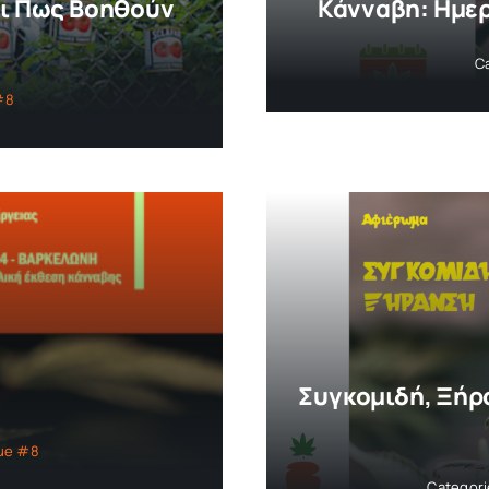
Και Πως Βοηθούν
Κάνναβη: Ημερ
C
#8
Συγκομιδή, Ξήρ
sue #8
Categor