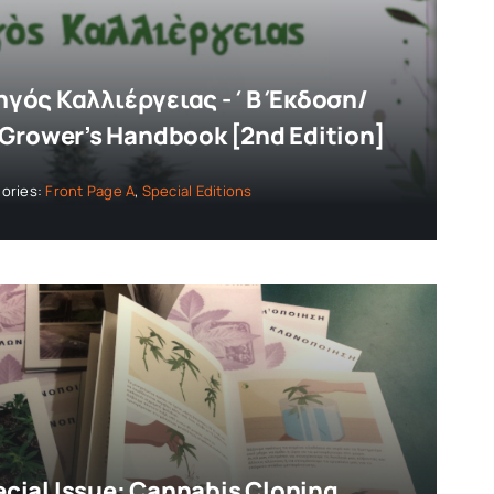
ηγός Καλλιέργειας -΄Β Έκδοση/
 Grower’s Handbook [2nd Edition]
ories:
Front Page A
,
Special Editions
ecial Issue: Cannabis Cloning