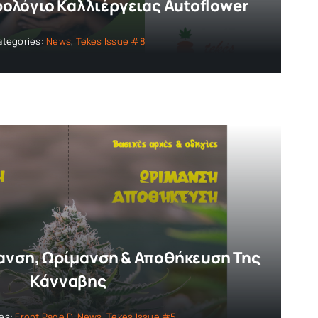
ολόγιο Καλλιέργειας Autoflower
ategories:
News
,
Tekes Issue #8
ανση, Ωρίμανση & Αποθήκευση Της
Κάνναβης
ies:
Front Page D
,
News
,
Tekes Issue #5