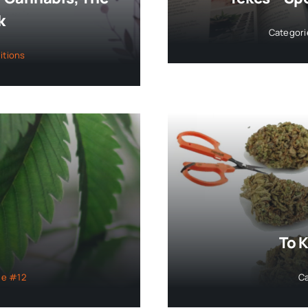
k
Categori
itions
To 
ue #12
C