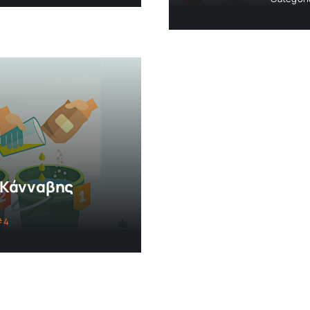
ς Κάνναβης
#4