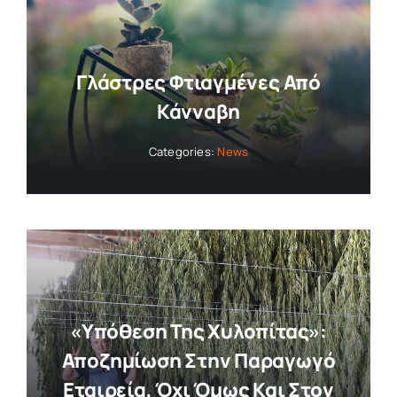
Collaborators
Γλάστρες Φτιαγμένες Από
About
Κάνναβη
Categories:
News
Contact
«Υπόθεση Της Χυλοπίτας»:
Αποζημίωση Στην Παραγωγό
Εταιρεία, Όχι Όμως Και Στον