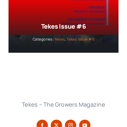
Collaborators
Tekes Issue #6
About
Categories:
News
,
Tekes Issue #6
Contact
Tekes – The Growers Magazine