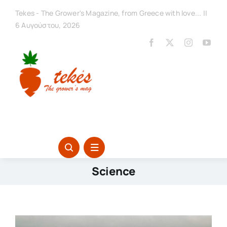
Μετάβαση
Tekes - The Grower's Magazine, from Greece with love... ||
στο
6 Αυγούστου, 2026
περιεχόμενο
Toggle
Navigation
Αρχική / Home
Science
Τεύχη / Issues
Ειδήσεις / News