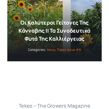
Collaborators
Οι Καλύτεροι Γείτονες Της
About
Κάνναβης || Τα Συνοδευτικά
Φυτά Της Καλλιέργειας
Contact
Categories:
News
,
Tekes Issue #8
Tekes – The Growers Magazine