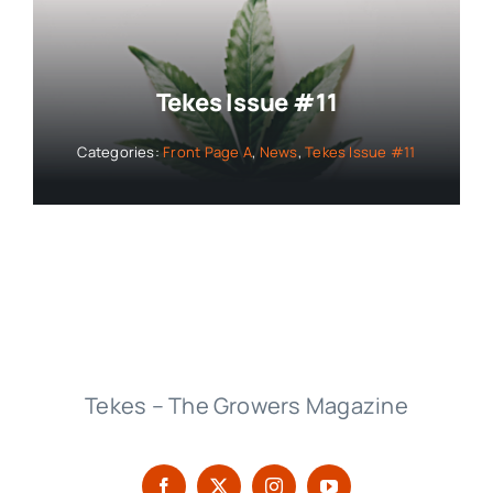
Collaborators
Tekes Issue #11
About
Categories:
Front Page A
,
News
,
Tekes Issue #11
Contact
Tekes – The Growers Magazine