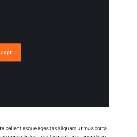
eds your permission to be loaded.
ccept
te pellent esque eges tas aliquam ut mus porta
m convallis leo urna fermentum suspendisse