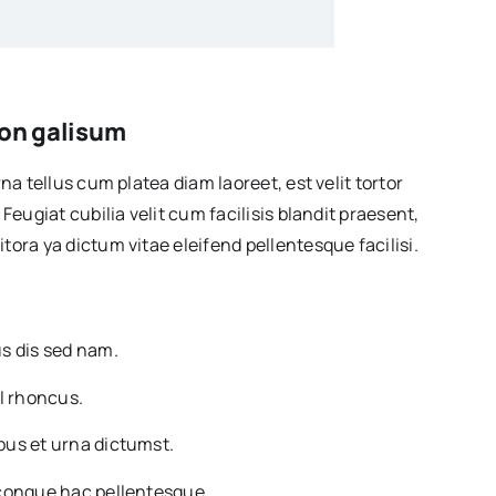
 non galisum
na tellus cum platea diam laoreet, est velit tortor
Feugiat cubilia velit cum facilisis blandit praesent,
ora ya dictum vitae eleifend pellentesque facilisi.
s dis sed nam.
l rhoncus.
us et urna dictumst.
congue hac pellentesque.