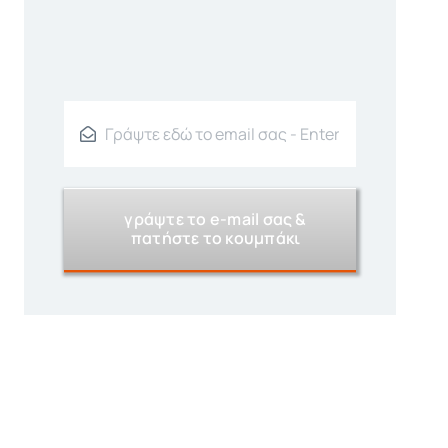
γράψτε το e-mail σας &
πατήστε το κουμπάκι