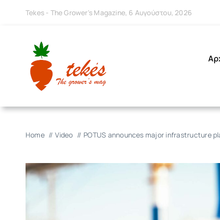
Μετάβαση
Tekes - The Grower's Magazine, 6 Αυγούστου, 2026
στο
περιεχόμενο
Αρ
Home
Video
POTUS announces major infrastructure pl