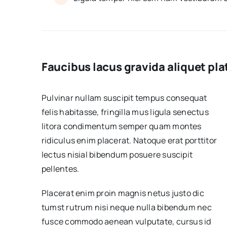
Faucibus lacus gravida aliquet pla
Pulvinar nullam suscipit tempus consequat
felis habitasse, fringilla mus ligula senectus
litora condimentum semper quam montes
ridiculus enim placerat. Natoque erat porttitor
lectus nisial bibendum posuere suscipit
pellentes.
Placerat enim proin magnis netus justo dic
tumst rutrum nisi neque nulla bibendum nec
fusce commodo aenean vulputate, cursus id