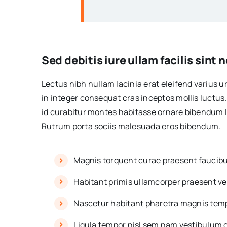
Sed debitis iure ullam facilis sint
Lectus nibh nullam lacinia erat eleifend varius ur
in integer consequat cras inceptos mollis luctus. 
id curabitur montes habitasse ornare bibendum lit
Rutrum porta sociis malesuada eros bibendum.
Magnis torquent curae praesent faucibu
Habitant primis ullamcorper praesent ve
Nascetur habitant pharetra magnis temp
Ligula tempor nisl sem nam vestibulum 