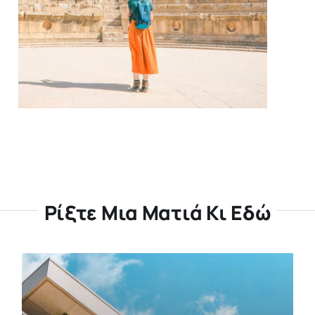
Ρίξτε Μια Ματιά Κι Εδώ