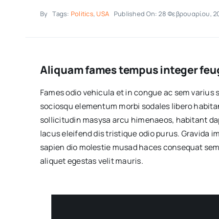
By
Tags:
Politics
,
USA
Published On: 28 Φεβρουαρίου, 2
Aliquam fames tempus integer feug
Fames odio vehicula et in congue ac sem varius 
sociosqu elementum morbi sodales libero habitan
sollicitudin masysa arcu himenaeos, habitant dap
lacus eleifend dis tristique odio purus. Gravida
sapien dio molestie musad haces consequat sem 
aliquet egestas velit mauris.