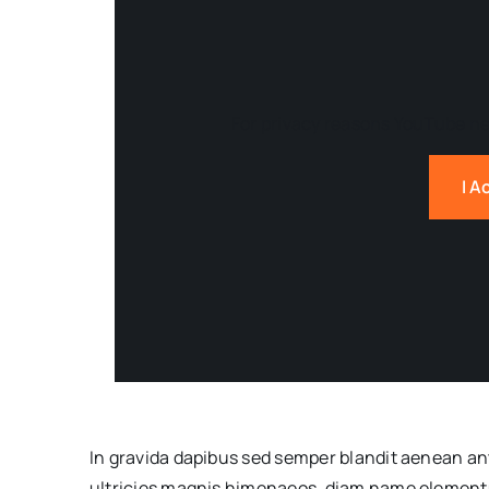
For privacy reasons YouTube ne
I A
In gravida dapibus sed semper blandit aenean an
ultricies magnis himenaeos, diam name
elementu