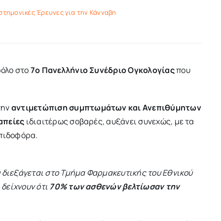
στημονικές Έρευνες για την Κάνναβη
ρόλο στο
7ο Πανελλήνιο Συνέδριο Ογκολογίας
που
την
αντιμετώπιση συμπτωμάτων και Ανεπιθύμητων
απείες
ιδιαιτέρως σοβαρές, αυξάνει συνεχώς, με τα
λπιδοφόρα.
υ διεξάγεται στο Τμήμα Φαρμακευτικής του Εθνικού
δείχνουν ότι
70% των ασθενών βελτίωσαν την