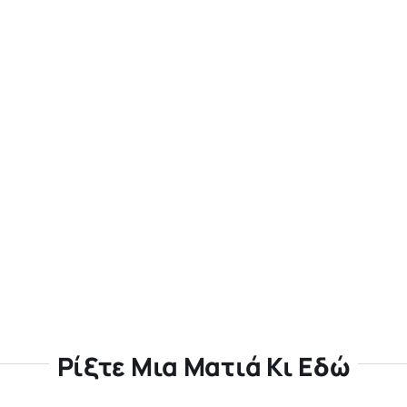
Ρίξτε Μια Ματιά Κι Εδώ