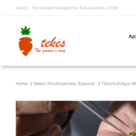
Μετάβαση
Tekes - The Grower's Magazine, 8 Αυγούστου, 2026
στο
περιεχόμενο
Αρ
Home
News
Επιστημονικές Έρευνες
Πανεπιστήμιο Αθ