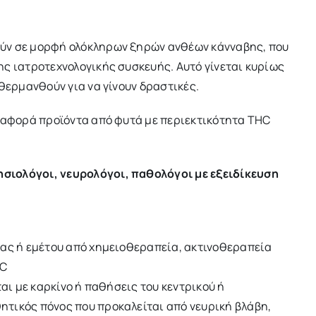
ύν σε μορφή ολόκληρων ξηρών ανθέων κάνναβης, που
ς ιατροτεχνολογικής συσκευής. Αυτό γίνεται κυρίως
θερμανθούν για να γίνουν δραστικές.
η αφορά προϊόντα από φυτά με περιεκτικότητα THC
σιολόγοι, νευρολόγοι, παθολόγοι με εξειδίκευση
ίας ή εμέτου από χημειοθεραπεία, ακτινοθεραπεία
 C
ται με καρκίνο ή παθήσεις του κεντρικού ή
τικός πόνος που προκαλείται από νευρική βλάβη,