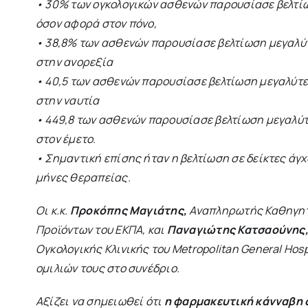
• 30% των ογκολογικών ασθενών παρουσίασε βελτί
όσον αφορά στον πόνο,
• 38,8% των ασθενών παρουσίασε βελτίωση μεγαλύ
στην ανορεξία
• 40,5 των ασθενών παρουσίασε βελτίωση μεγαλύτ
στην ναυτία
• 449,8 των ασθενών παρουσίασε βελτίωση μεγαλύ
στον έμετο.
• Σημαντική επίσης ήταν η βελτίωση σε δείκτες άγχ
μήνες θεραπείας.
Οι κ.κ.
Προκόπης Μαγιάτης,
Αναπληρωτής Καθηγητ
Προϊόντων του ΕΚΠΑ, και
Παναγιώτης Κατσαούνης
Ογκολογικής Κλινικής του Metropolitan General Hos
ομιλιών τους στο συνέδριο.
Αξίζει να σημειωθεί ότι
η φαρμακευτική κάνναβη 