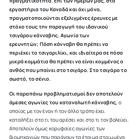
πραγματικότητα. Επί των ημερών μας, στα
εργαστήρια του Καναδά και όχι μόνο,
πραγματοποιούνται εξελιγμένες έρευνες με
στόχο τους την παραγωγή του ιδανικού
τσιγάρου κάνναβης. Αγωνία των
ερευνητών; Πόση κάνναβη θα πρέπει να
περιέχει το τσιγαριλίκι, και ιδιαίτερα σε πόσο
μικρά κομμάτια θα πρέπει να είναι κομμένος ο
ανθός που μπαίνει στο τσιγάρο. Στο τσιγάρο το
σωστό, το σένιο.
Οι παραπάνω προβληματισμοί δεν αποτελούν
άμεσες αγωνίες του καταναλωτή κάνναβης,
ο
οποίος με τον έναν ή τον άλλο τρόπο έχει
καταλήξει στο τι του αρέσει και στο τι τον βολεύει.
Αποτελούν όμως κορυφαίες αγωνίες των
βιομηχανιών που παράγουν τα έτοιμα στριμμένα