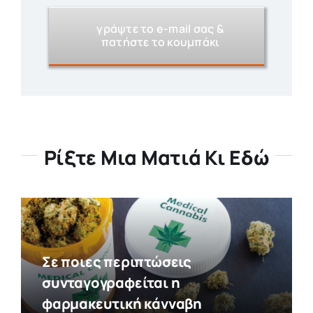
γράψτε το e-mail σας &
πατήστε το κουμπάκι
Ρίξτε Μια Ματιά Κι Εδώ
Σε ποιες περιπτώσεις
συνταγογραφείται η
φαρμακευτική κάνναβη